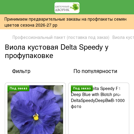
Принимаем предварительные заказы на профпакеты семян
цветов сезона 2026-27 рр
Профессиональный пакет (поставка под заказ)
Виола кус
Виола кустовая Delta Speedy у
профупаковке
Фильтр
По популярности
Под заказ
Под заказ