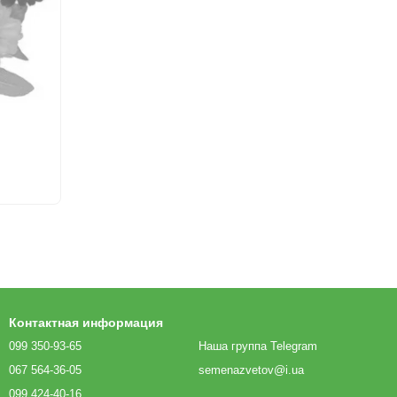
Контактная информация
099 350-93-65
Наша группа Telegram
067 564-36-05
semenazvetov@i.ua
099 424-40-16