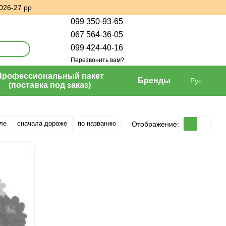
026-27 рр
099 350-93-65
067 564-36-05
099 424-40-16
Перезвонить вам?
Профессиональный пакет
Бренды
Рус
(поставка под заказ)
ле
сначала дороже
по названию
Отображение: