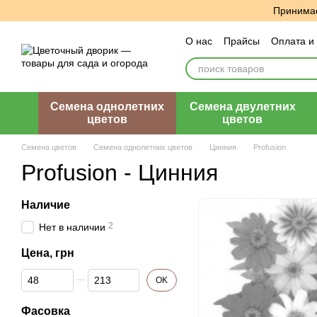
Перейти к основному контенту
Принимае
О нас
Прайсы
Оплата и
Пользовательское согла
Семена однолетних
Семена двулетних
цветов
цветов
Семена цветов
Семена однолетних цветов
Цинния
Profusion
Profusion - Цинния
Наличие
2
Нет в наличии
Цена, грн
От Цена, грн
До Цена, грн
OK
Фасовка