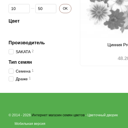
От Фасовка
До Фасовка
OK
Цвет
Производитель
Цинния Pr
2
SAKATA
48.2
Тип семян
1
Семена
1
Драже
© 2014 - 2026
Интернет магазин семян цветов
- Цветочный дворик
Мобильная версия