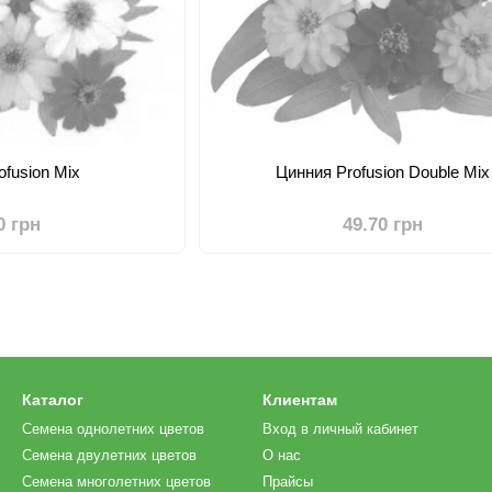
ofusion Mix
Цинния Profusion Double Mix
0 грн
49.70 грн
Каталог
Клиентам
Семена однолетних цветов
Вход в личный кабинет
Семена двулетних цветов
О нас
Семена многолетних цветов
Прайсы