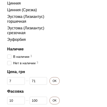
Цинния
Цинния (Срезка)
Эустома (Лизиантус)
горшечная
Эустома (Лизиантус)
срезочная
Эуфорбия
Наличие
3
В наличии
3
Нет в наличии
Цена, грн
От Цена, грн
До Цена, грн
OK
Фасовка
От Фасовка
До Фасовка
OK