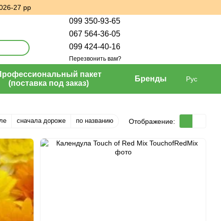
026-27 рр
099 350-93-65
067 564-36-05
099 424-40-16
Перезвонить вам?
Профессиональный пакет
Бренды
Рус
(поставка под заказ)
ле
сначала дороже
по названию
Отображение: