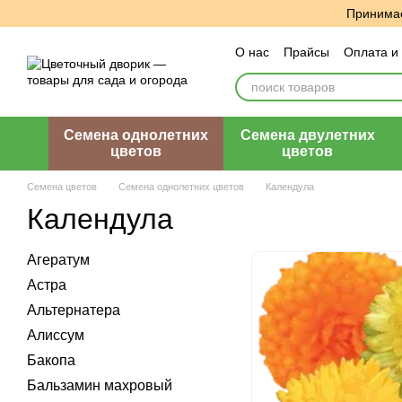
Перейти к основному контенту
Принимае
О нас
Прайсы
Оплата и
Пользовательское согла
Семена однолетних
Семена двулетних
цветов
цветов
Семена цветов
Семена однолетних цветов
Календула
Календула
Агератум
Астра
Альтернатера
Алиссум
Бакопа
Бальзамин махровый