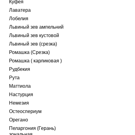
Куфея
Лаватера
Лобелия
Львиный зев ампельний
Львиный зев кустовой
Львиный зев (срезка)
Ромашка (Срезка)
Ромашка ( карликовая )
Рудбекия
Рута
Маттиола
Настурция
Немезия
Остеоспериум
Орегано
Пеларгония (Герань)
зональная