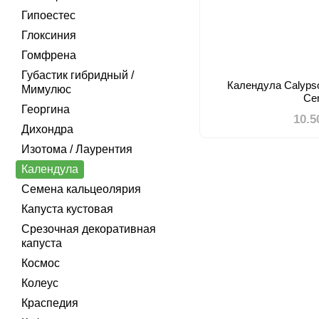
Гипоестес
Глоксиния
Гомфрена
Губастик гибридный /
Календула Calypso
Мимулюс
Ce
Георгина
10.5
Дихондра
Изотома / Лаурентия
Календула
Семена кальцеолярия
Капуста кустовая
Срезочная декоративная
капуста
Космос
Колеус
Краспедия