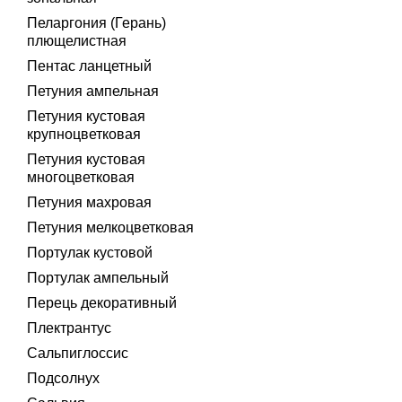
Пеларгония (Герань)
плющелистная
Пентас ланцетный
Петуния ампельная
Петуния кустовая
крупноцветковая
Петуния кустовая
многоцветковая
Петуния махровая
Петуния мелкоцветковая
Портулак кустовой
Портулак ампельный
Перець декоративный
Плектрантус
Сальпиглоссис
Подсолнух