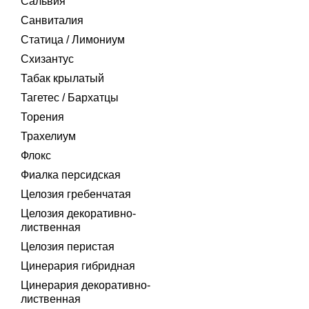
Сальвия
Санвиталия
Статица / Лимониум
Схизантус
Табак крылатый
Тагетес / Бархатцы
Торения
Трахелиум
Флокс
Фиалка персидская
Целозия гребенчатая
Целозия декоративно-
лиственная
Целозия перистая
Цинерария гибридная
Цинерария декоративно-
лиственная