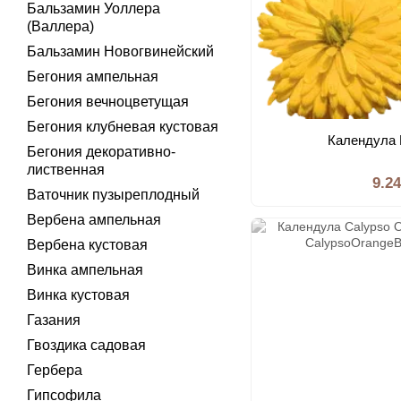
Бальзамин Уоллера
(Валлера)
Бальзамин Новогвинейский
Бегония ампельная
Бегония вечноцветущая
Бегония клубневая кустовая
Календула 
Бегония декоративно-
лиственная
9.2
Ваточник пузыреплодный
Вербена ампельная
Вербена кустовая
Винка ампельная
Винка кустовая
Газания
Гвоздика садовая
Гербера
Гипсофила