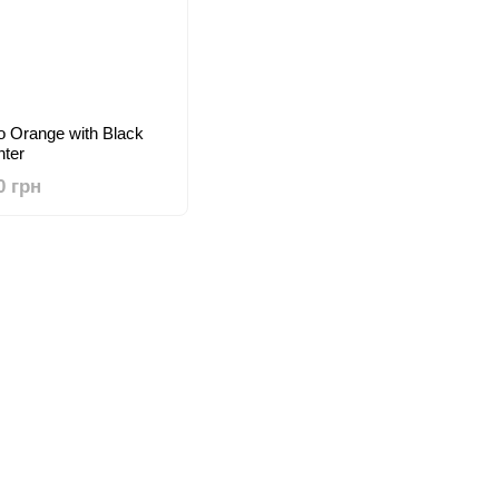
 Orange with Black
nter
0 грн