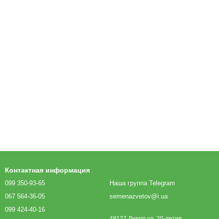
Контактная информация
099 350-93-65
Наша группа Telegram
067 564-36-05
semenazvetov@i.ua
099 424-40-16
49127 Днепр ул. 20-летия