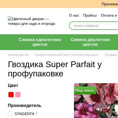
Перейти к основному контенту
Принимае
О нас
Прайсы
Оплата и
Пользовательское согла
Семена однолетних
Семена двулетних
цветов
цветов
Семена цветов
Профессиональный пакет (поставка под заказ)
Гвоздика
Гвоздика Super Parfait у
профупаковке
Цвет
Под заказ
Производитель
4
SYNGENTA