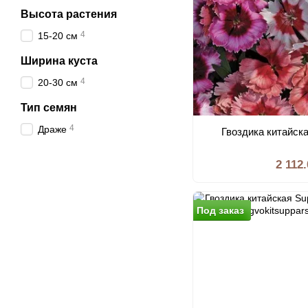
Высота растения
4
15-20 см
Ширина куста
4
20-30 см
Тип семян
4
Драже
Гвоздика китайска
2 112
Под заказ