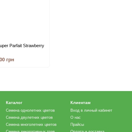
per Parfait Strawberry
.00 грн
Каталог
Клиентам
Семена однолетних цветов
Вход в личный кабинет
Семена двулетних цветов
О нас
Семена многолетних цветов
Прайсы
Семена декоративных трав
Оплата и доставка