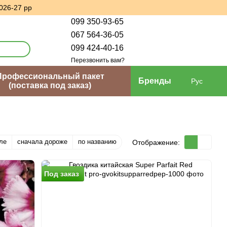
026-27 рр
099 350-93-65
067 564-36-05
099 424-40-16
Перезвонить вам?
Профессиональный пакет
Бренды
Рус
(поставка под заказ)
ле
сначала дороже
по названию
Отображение:
Под заказ