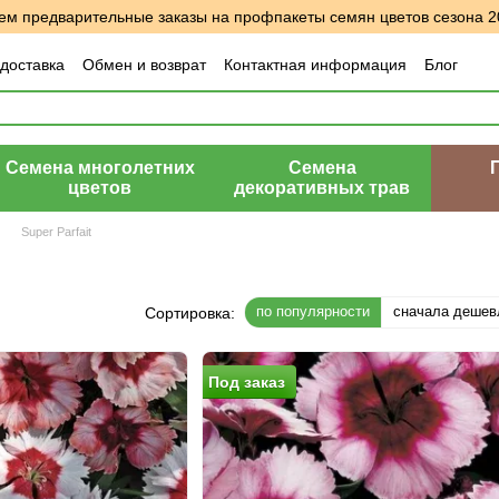
м предварительные заказы на профпакеты семян цветов сезона 2
 доставка
Обмен и возврат
Контактная информация
Блог
шение
Отзывы о магазине
Семена многолетних
Семена
цветов
декоративных трав
Super Parfait
по популярности
сначала дешев
Сортировка:
Под заказ