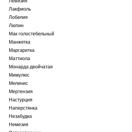
Левизия
Лакфиоль
Лобелия
Люпин
Мак голостебельный
Манжетка
Маргаритка
Маттиола
Монарда двойчатая
Мимулюс
Мелинис
Мертензия
Настурция
Наперстянка
Незабудка
Немезия