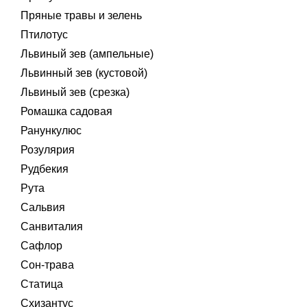
Пряные травы и зелень
Птилотус
Львиный зев (ампельные)
Львинный зев (кустовой)
Львиный зев (срезка)
Ромашка садовая
Ранункулюс
Розулярия
Рудбекия
Рута
Сальвия
Санвиталия
Сафлор
Сон-трава
Статица
Схизантус