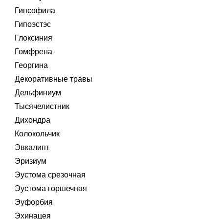
Гипсофила
Гипоэстэс
Глоксиния
Гомфрена
Георгина
Декоративные травы
Дельфиниум
Тысячелистник
Дихондра
Колокольчик
Эвкалипт
Эризиум
Эустома срезочная
Эустома горшечная
Эуфорбия
Эхинацея