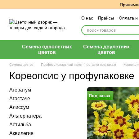
Перейти к основному контенту
Принимае
О нас
Прайсы
Оплата и
Пользовательское согла
Семена однолетних
Семена двулетних
цветов
цветов
Семена цветов
Профессиональный пакет (поставка под заказ)
Кореопси
Кореопсис у профупаковке
Агератум
Под заказ
Агастаче
Алиссум
Альтернатера
Астильба
Аквилегия