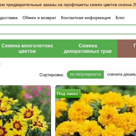
м предварительные заказы на профпакеты семян цветов сезона 2
 доставка
Обмен и возврат
Контактная информация
Блог
шение
Отзывы о магазине
Семена многолетних
Семена
цветов
декоративных трав
с
по популярности
сначала дешев
Сортировка:
Под заказ