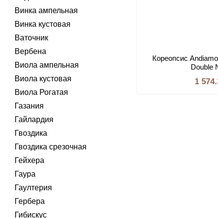
Винка ампельная
Винка кустовая
Ваточник
Вербена
Кореопсис Andiamo
Виола ампельная
Double
Виола кустовая
1 574
Виола Рогатая
Газания
Гайлардия
Гвоздика
Гвоздика срезочная
Гейхера
Гаура
Гаултерия
Гербера
Гибискус