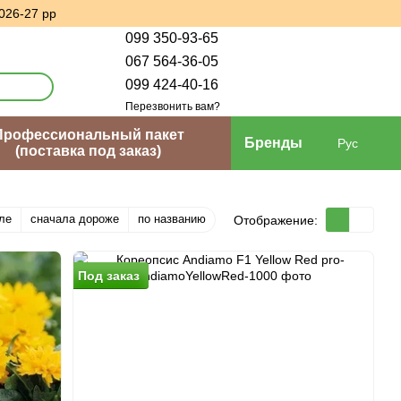
026-27 рр
099 350-93-65
067 564-36-05
099 424-40-16
Перезвонить вам?
Профессиональный пакет
Бренды
Рус
(поставка под заказ)
ле
сначала дороже
по названию
Отображение:
Под заказ