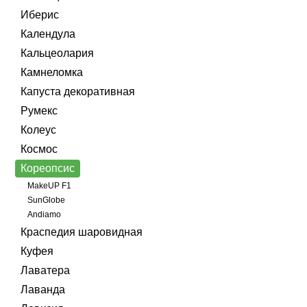
Иберис
Календула
Кальцеолария
Камнеломка
Капуста декоративная
Румекс
Колеус
Космос
Кореопсис
MakeUP F1
SunGlobe
Andiamo
Краспедия шаровидная
Куфея
Лаватера
Лаванда