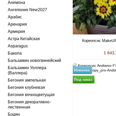
Анемона
Ангелония New2027
Арабис
Аренария
Армерия
Астра Китайская
Кореопсис MakeUP
Asparagus
1 643
Бакопа
Бальзамин новогвинейский
Бальзамин Уоллера
Новинка
(Валлера)
Под заказ
Бегония ампельная
Бегония клубневая
Бегония вечноцветущая
Бегония декоративно-
лиственная
Бодян