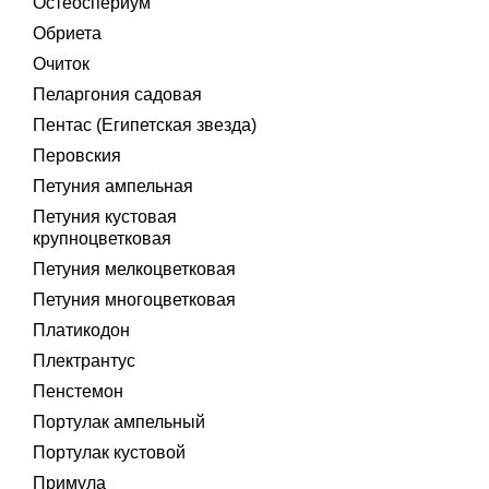
Остеоспериум
Обриета
Очиток
Пеларгония садовая
Пентас (Египетская звезда)
Перовския
Петуния ампельная
Петуния кустовая
крупноцветковая
Петуния мелкоцветковая
Петуния многоцветковая
Платикодон
Плектрантус
Пенстемон
Портулак ампельный
Портулак кустовой
Примула