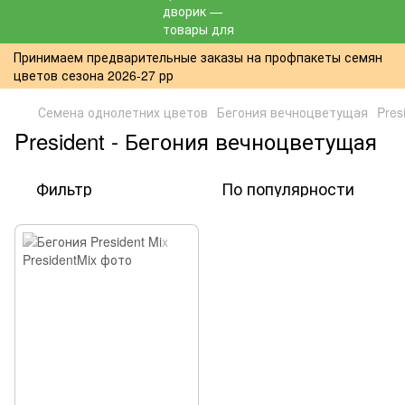
Принимаем предварительные заказы на профпакеты семян
цветов сезона 2026-27 рр
Семена однолетних цветов
Бегония вечноцветущая
Pres
President - Бегония вечноцветущая
Фильтр
По популярности