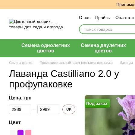
Перейти к основному контенту
Принимае
О нас
Прайсы
Оплата и
Пользовательское согла
Семена однолетних
Семена двулетних
цветов
цветов
Семена цветов
Профессиональный пакет (поставка под заказ)
Лаванда
Лаванда Castilliano 2.0 у
профупаковке
Цена, грн
Под заказ
От Цена, грн
До Цена, грн
OK
Цвет