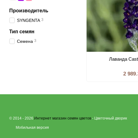
Производитель
3
SYNGENTA
Тип семян
3
Семена
Лаванда Castil
2 989
© 2014 - 2026
Интернет магазин семян цветов
- Цветочный дворик
Мобильная версия