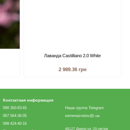
Лаванда Castilliano 2.0 White
2 989.36 грн
Контактная информация
099 350-93-65
Наша группа Telegram
067 564-36-05
semenazvetov@i.ua
099 424-40-16
49127 Днепр ул. 20-летия