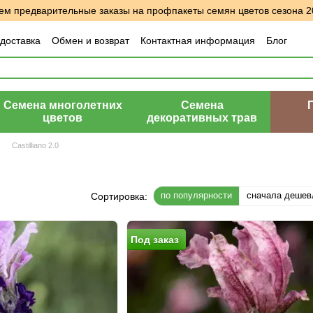
м предварительные заказы на профпакеты семян цветов сезона 2
 доставка
Обмен и возврат
Контактная информация
Блог
шение
Отзывы о магазине
Семена многолетних
Семена
цветов
декоративных трав
Castilliano 2.0
по популярности
сначала дешев
Сортировка:
Под заказ