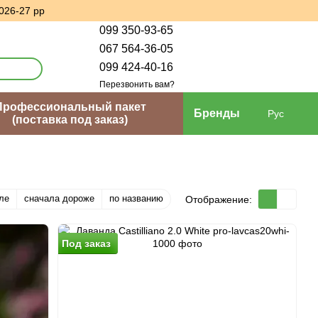
026-27 рр
099 350-93-65
067 564-36-05
099 424-40-16
Перезвонить вам?
Профессиональный пакет
Бренды
Рус
(поставка под заказ)
ле
сначала дороже
по названию
Отображение:
Под заказ