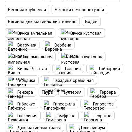
Бегония клубневая
Бегония вечноцветущая
Бегония декоративно-лиственная
Бодян
Винка ампельная
Винка кустовая
Ваточник
Вербена
Виола ампельная
Виола кустовая
Виола Рогатая
Газания
Гайлардия
Гвоздика
Гвоздика срезочная
Гейхера
Гаура
Гаултерия
Гербера
Гибискус
Гипсофила
Гипоэстэс
Глоксиния
Гомфрена
Георгина
Декоративные травы
Дельфиниум