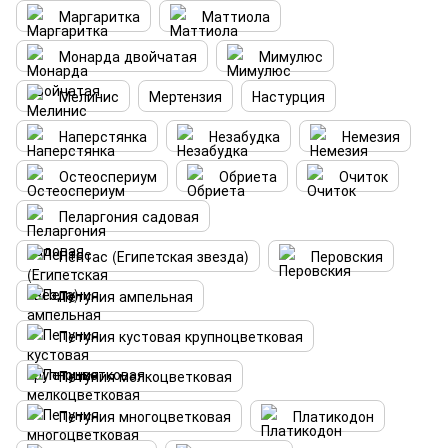
Маргаритка
Маттиола
Монарда двойчатая
Мимулюс
Мелинис
Мертензия
Настурция
Наперстянка
Незабудка
Немезия
Остеоспериум
Обриета
Очиток
Пеларгония садовая
Пентас (Египетская звезда)
Перовския
Петуния ампельная
Петуния кустовая крупноцветковая
Петуния мелкоцветковая
Петуния многоцветковая
Платикодон