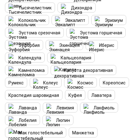
Тысячелистник
Дихондра
Колокольчик
Эвкалипт
Эризиум
Эустома срезочная
Эустома горшечная
Эуфорбия
Эхинацея
Иберис
Календула
Кальцеолария
Камнеломка
Капуста декоративная
Румекс
Колеус
Космос
Кореопсис
Краспедия шаровидная
Куфея
Лаватера
Лаванда
Левизия
Лакфиоль
Лобелия
Люпин
Мак голостебельный
Манжетка