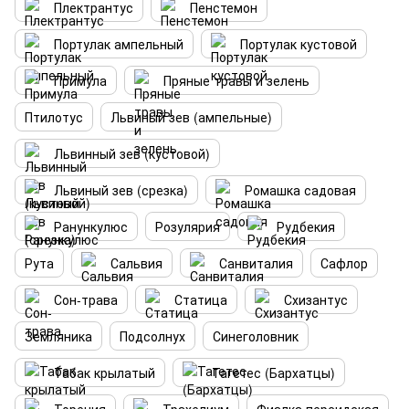
Плектрантус
Пенстемон
Портулак ампельный
Портулак кустовой
Примула
Пряные травы и зелень
Птилотус
Львиный зев (ампельные)
Львинный зев (кустовой)
Львиный зев (срезка)
Ромашка садовая
Ранункулюс
Розулярия
Рудбекия
Рута
Сальвия
Санвиталия
Сафлор
Сон-трава
Статица
Схизантус
Земляника
Подсолнух
Синеголовник
Табак крылатый
Тагетес (Бархатцы)