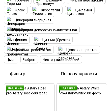
Торения
Трахелиум
Фиалка персидская
Флокс
Физостегия
Цикламен
Цинерария гибридная
Цинерария декоративно-лиственная
Цинния
Цинния (Срезка)
Целозия гребенчатая
Целозия перистая
Цмин
Чабрец
Чистец византийский
Фильтр
По популярности
Под заказ
Под заказ