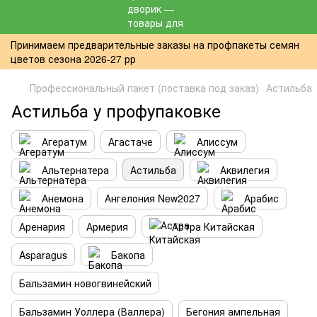
Принимаем предварительные заказы на профпакеты семян
цветов сезона 2026-27 рр
Профессиональный пакет (поставка под заказ)
Астильба
Астильба у профупаковке
Агератум
Агастаче
Алиссум
Альтернатера
Астильба
Аквилегия
Анемона
Ангелония New2027
Арабис
Аренария
Армерия
Астра Китайская
Asparagus
Бакопа
Бальзамин новогвинейский
Бальзамин Уоллера (Валлера)
Бегония ампельная