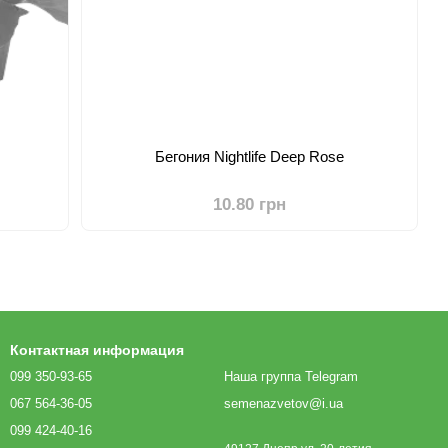
Бегония Nightlife Deep Rose
10.80 грн
Контактная информация
099 350-93-65
Наша группа Telegram
067 564-36-05
semenazvetov@i.ua
099 424-40-16