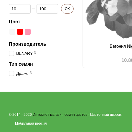
От Фасовка
До Фасовка
OK
Цвет
Производитель
Бегония Nig
3
BENARY
10.8
Тип семян
3
Драже
© 2014 - 2026
Интернет магазин семян цветов
- Цветочный дворик
Мобильная версия