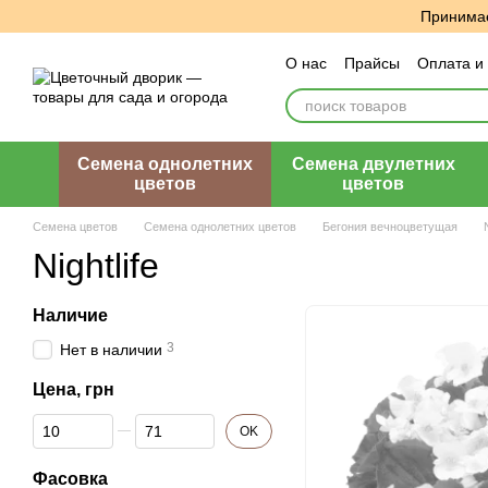
Перейти к основному контенту
Принимае
О нас
Прайсы
Оплата и
Пользовательское согла
Семена однолетних
Семена двулетних
цветов
цветов
Семена цветов
Семена однолетних цветов
Бегония вечноцветущая
Nightlife
Наличие
3
Нет в наличии
Цена, грн
От Цена, грн
До Цена, грн
OK
Фасовка