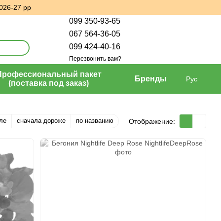
026-27 рр
099 350-93-65
067 564-36-05
099 424-40-16
Перезвонить вам?
Профессиональный пакет
Бренды
Рус
(поставка под заказ)
ле
сначала дороже
по названию
Отображение: